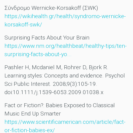
Σύνδρομο Wernicke-Korsakoff (ΣWK)
https://wikihealth.gr/health/syndromo-wernicke-
korsakoff-swk/
Surprising Facts About Your Brain
https://www.nm.org/healthbeat/healthy-tips/ten-
surprising-facts-about-yo...
Pashler H, Mcdaniel M, Rohrer D, Bjork R.
Learning styles: Concepts and evidence. Psychol
Sci Public Interest. 2008;9(3):105-19.
doi:10.1111/j.1539-6053.2009.01038.x
Fact or Fiction?: Babies Exposed to Classical
Music End Up Smarter
https://www.scientificamerican.com/article/fact-
or-fiction-babies-ex/