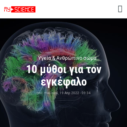
Υγεία & Ανθρώπινο σώμα
10 μύθοι για τον
εγκέφαλο
από:
maxoura
, 19 Απρ 2022 - 09:34