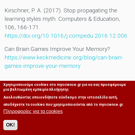
Kirschner, P. A. (2017). Stop propagating the
learning styles myth. Computers & Education,
106, 166-171.
https://doi.org/10.1016/j.compedu.2016.12.006
Can Brain Games Improve Your Memory?
https://www.keckmedicine.org/blog/can-brain-
games-improve-your-memory
MORE ΥΓΕΊΑ & ΑΝΘΡΏΠΙΝΟ ΣΏΜΑ
Χρησιμοποιούμε cookies στο myscience.gr για να σας προσφέρουμε
μια βελτιωμένη εμπειρία πλοήγησης
Υγεία & Ανθρώπινο σώμα
Ακολουθώντας οποιονδήποτε σύνδεσμο στην ιστοσελίδα αυτή,
0 Σχόλια
αποδέχεστε τα cookies που χρησιμοποιούνται από το myscience.gr.
Τι είναι η Ενσυναίσθηση στην
Πληροφορίες για τα cookies
πράξη;
από:
maxoura
, 2 Ιουλ 2023 - 13:49
OK!