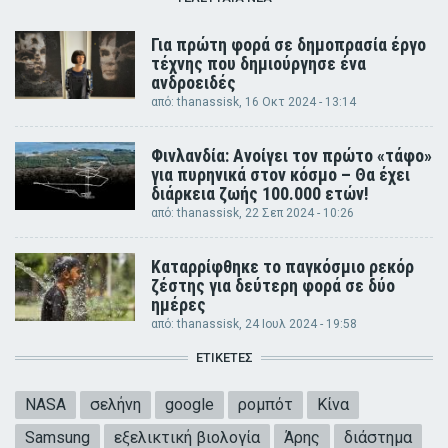
Για πρώτη φορά σε δημοπρασία έργο
τέχνης που δημιούργησε ένα
ανδροειδές
από:
thanassisk
, 16 Οκτ 2024 - 13:14
Φινλανδία: Ανοίγει τον πρώτο «τάφο»
για πυρηνικά στον κόσμο – Θα έχει
διάρκεια ζωής 100.000 ετών!
από:
thanassisk
, 22 Σεπ 2024 - 10:26
Καταρρίφθηκε το παγκόσμιο ρεκόρ
ζέστης για δεύτερη φορά σε δύο
ημέρες
από:
thanassisk
, 24 Ιουλ 2024 - 19:58
ΕΤΙΚΈΤΕΣ
NASA
σελήνη
google
ρομπότ
Κίνα
Samsung
εξελικτική βιολογία
Άρης
διάστημα