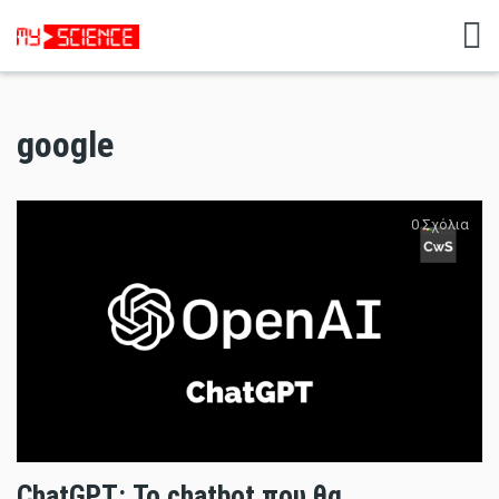
google
0 Σχόλια
ChatGPT: Το chatbot που θα