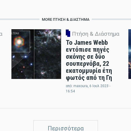
MORE ΠΤΉΣΗ & ΔΙΆΣΤΗΜΑ
α
Πτήση & Διάστημα
0 Σχόλια
Το James Webb
εντόπισε πηγές
σκόνης σε δύο
σουπερνόβα, 22
εκατομμυρία έτη
φωτός από τη Γη
από:
maxoura
, 6 Ιουλ 2023 -
16:54
Περισσότερα