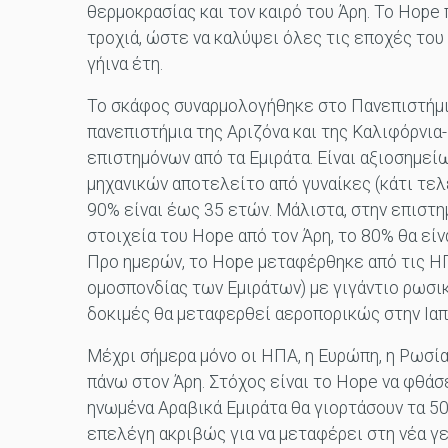
θερμοκρασίας και τον καιρό του Άρη. Το Hope 
τροχιά, ώστε να καλύψει όλες τις εποχές του
γήινα έτη.
Το σκάφος συναρμολογήθηκε στο Πανεπιστήμι
πανεπιστήμια της Αριζόνα και της Καλιφόρνια
επιστημόνων από τα Εμιράτα. Είναι αξιοσημεί
μηχανικών αποτελείτο από γυναίκες (κάτι τελ
90% είναι έως 35 ετών. Μάλιστα, στην επιστη
στοιχεία του Hope από τον Άρη, το 80% θα είνα
Προ ημερών, το Hope μεταφέρθηκε από τις ΗΠ
ομοσπονδίας των Εμιράτων) με γιγάντιο ρωσ
δοκιμές θα μεταφερθεί αεροπορικώς στην Ιαπω
Μέχρι σήμερα μόνο οι ΗΠΑ, η Ευρώπη, η Ρωσία
πάνω στον Άρη. Στόχος είναι το Hope να φθάσε
ηνωμένα Αραβικά Εμιράτα θα γιορτάσουν τα 50
επελέγη ακριβώς για να μεταφέρει στη νέα γε