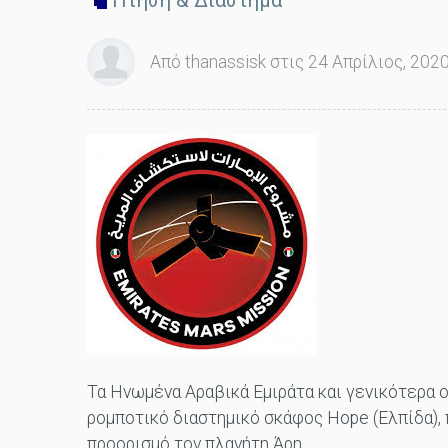
Πτήση & Διάστημα
Από thanassisk στις 24 Απρίλιος, 2020
Τα Ηνωμένα Αραβικά Εμιράτα και γενικότερα 
ρομποτικό διαστημικό σκάφος Hope (Ελπίδα), 
προορισμό τον πλανήτη Άρη.