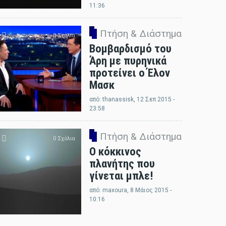
11:36
Πτήση & Διάστημα
0 Σχόλια
Βομβαρδισμό του
Άρη με πυρηνικά
προτείνει ο Έλον
Μασκ
από:
thanassisk
, 12 Σεπ 2015 -
23:58
Πτήση & Διάστημα
0 Σχόλια
Ο κόκκινος
πλανήτης που
γίνεται μπλε!
από:
maxoura
, 8 Μάιος 2015 -
10:16