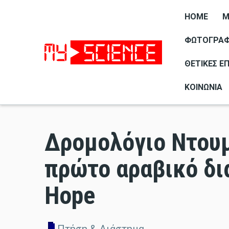
HOME
M
ΦΩΤΟΓΡΑΦΊ
ΘΕΤΙΚΈΣ Ε
ΚΟΙΝΩΝΊΑ
Δρομολόγιο Ντουμ
πρώτο αραβικό δι
Hope