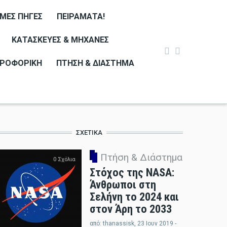
ΙΜΕΣ ΠΗΓΈΣ
ΠΕΙΡΆΜΑΤΑ!
ΚΑΤΑΣΚΕΥΈΣ & ΜΗΧΑΝΈΣ
ΡΟΦΟΡΙΚΉ
ΠΤΉΣΗ & ΔΙΆΣΤΗΜΑ
ΣΧΕΤΙΚΆ
Πτήση & Διάστημα
0 Σχόλια
Στόχος της NASA:
Άνθρωποι στη
Σελήνη το 2024 και
στον Άρη το 2033
από:
thanassisk
, 23 Ιουν 2019 -