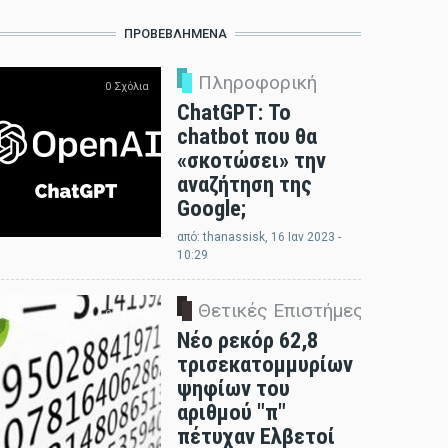
ΠΡΟΒΕΒΛΗΜΈΝΑ
Πληροφορική
0 Σχόλια
ChatGPT: Το
chatbot που θα
«σκοτώσει» την
αναζήτηση της
Google;
από:
thanassisk
, 16 Ιαν 2023 -
10:29
Θετικές Επιστήμες
0 Σχόλια
Νέο ρεκόρ 62,8
τρισεκατομμυρίων
ψηφίων του
αριθμού "π"
πέτυχαν Ελβετοί