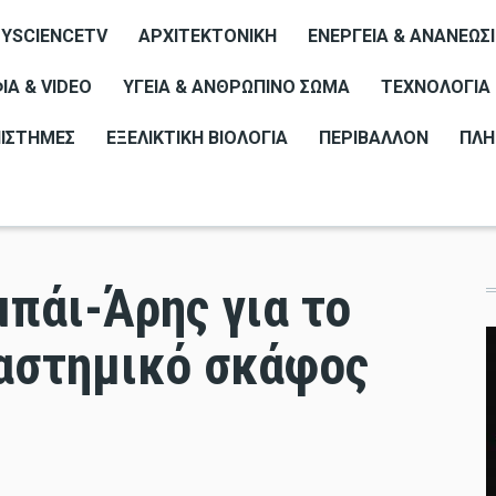
YSCIENCETV
ΑΡΧΙΤΕΚΤΟΝΙΚΉ
ΕΝΈΡΓΕΙΑ & ΑΝΑΝΕΏΣ
Α & VIDEO
ΥΓΕΊΑ & ΑΝΘΡΏΠΙΝΟ ΣΏΜΑ
ΤΕΧΝΟΛΟΓΊΑ
ΠΙΣΤΉΜΕΣ
ΕΞΕΛΙΚΤΙΚΉ ΒΙΟΛΟΓΊΑ
ΠΕΡΙΒΆΛΛΟΝ
ΠΛΗ
πάι-Άρης για το
αστημικό σκάφος