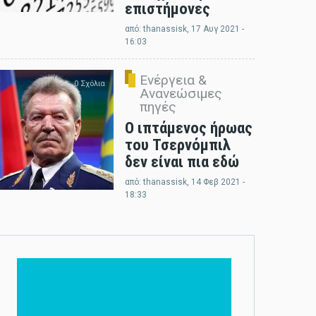
επιστήμονες
από:
thanassisk
, 17 Αυγ 2021 -
16:03
Ενέργεια &
0 Σχόλια
Ανανεώσιμες
πηγές
Ο ιπτάμενος ήρωας
του Τσερνόμπιλ
δεν είναι πια εδώ
από:
thanassisk
, 14 Φεβ 2021 -
18:33