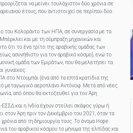
προορίζεται να μείνει τουλάχιστον δύο χρόνια σε
 αρειανού έτους, που αντιστοιχεί σε περίπου δύο
ο του Κολοράντο των ΗΠΑ, σε συνεργασία με τα
-Μπέρκλεϊ και με τη σύμπραξη μηχανικών και
ωτο ότι το ένα τρίτο της αραβικής ομάδας των
είως ασυνήθιστο για τον αραβικό κόσμο), ενώ το
μονική ομάδα των Εμιράτων, που θα μελετήσει τα
ι γυναίκες.
Α στο Ντουμπάι (ένα από τα επτά κρατίδια της
ικό μεταγωγικό αεροπλάνο Αντόνοφ. Μετά από νέες
νία, από όπου θα εκτοξευθεί για τον Άρη.
-ΕΣΣΔ και η Ινδία έχουν στείλει σκάφος γύρω ή
ι στον Άρη πριν τον Δεκέμβριο του 2021, όταν τα
 χρόνια από τη δημιουργία τους. Το όνομα Hope
νιά του αραβικού κόσμου το μήνυμα της ελπίδας και