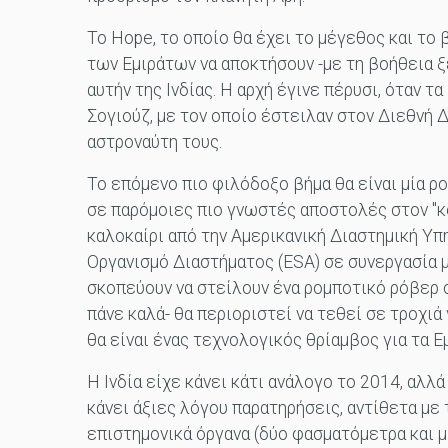
Το Hope, το οποίο θα έχει το μέγεθος και το
των Εμιράτων να αποκτήσουν -με τη βοήθεια 
αυτήν της Ινδίας. Η αρχή έγινε πέρυσι, όταν 
Σογιούζ, με τον οποίο έστειλαν στον Διεθνή 
αστροναύτη τους.
Το επόμενο πιο φιλόδοξο βήμα θα είναι μία ρ
σε παρόμοιες πιο γνωστές αποστολές στον "κό
καλοκαίρι από την Αμερικανική Διαστημική Υπη
Οργανισμό Διαστήματος (ESA) σε συνεργασία 
σκοπεύουν να στείλουν ένα ρομποτικό ρόβερ σ
πάνε καλά- θα περιοριστεί να τεθεί σε τροχιά 
θα είναι ένας τεχνολογικός θρίαμβος για τα Ε
Η Ινδία είχε κάνει κάτι ανάλογο το 2014, αλλά
κάνει άξιες λόγου παρατηρήσεις, αντίθετα με
επιστημονικά όργανα (δύο φασματόμετρα και μ