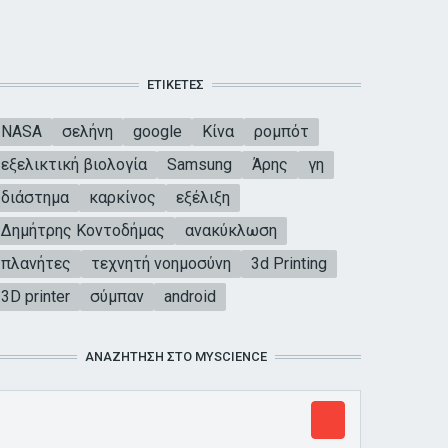
ΕΤΙΚΈΤΕΣ
NASA
σελήνη
google
Κίνα
ρομπότ
εξελικτική βιολογία
Samsung
Άρης
γη
διάστημα
καρκίνος
εξέλιξη
Δημήτρης Κοντοδήμας
ανακύκλωση
πλανήτες
τεχνητή νοημοσύνη
3d Printing
3D printer
σύμπαν
android
ΑΝΑΖΉΤΗΣΗ ΣΤΟ MYSCIENCE