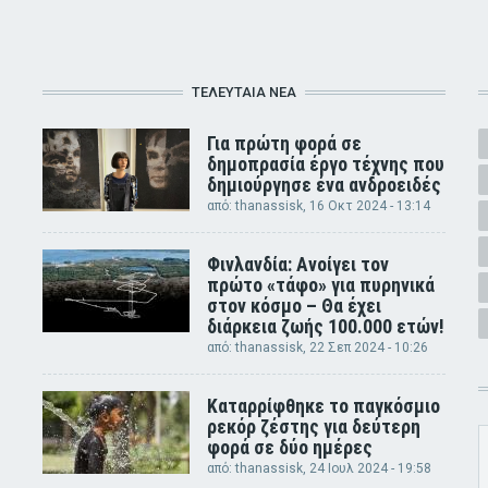
ΤΕΛΕΥΤΑΊΑ ΝΈΑ
Για πρώτη φορά σε
δημοπρασία έργο τέχνης που
δημιούργησε ένα ανδροειδές
από:
thanassisk
, 16 Οκτ 2024 - 13:14
Φινλανδία: Ανοίγει τον
πρώτο «τάφο» για πυρηνικά
στον κόσμο – Θα έχει
διάρκεια ζωής 100.000 ετών!
από:
thanassisk
, 22 Σεπ 2024 - 10:26
Καταρρίφθηκε το παγκόσμιο
ρεκόρ ζέστης για δεύτερη
φορά σε δύο ημέρες
από:
thanassisk
, 24 Ιουλ 2024 - 19:58