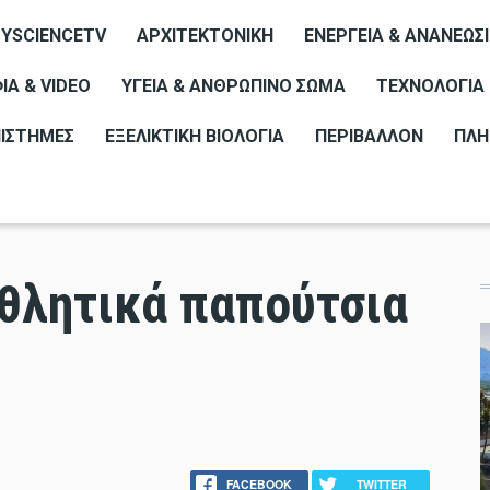
YSCIENCETV
ΑΡΧΙΤΕΚΤΟΝΙΚΉ
ΕΝΈΡΓΕΙΑ & ΑΝΑΝΕΏΣ
Α & VIDEO
ΥΓΕΊΑ & ΑΝΘΡΏΠΙΝΟ ΣΏΜΑ
ΤΕΧΝΟΛΟΓΊΑ
ΠΙΣΤΉΜΕΣ
ΕΞΕΛΙΚΤΙΚΉ ΒΙΟΛΟΓΊΑ
ΠΕΡΙΒΆΛΛΟΝ
ΠΛΗ
θλητικά παπούτσια
FACEBOOK
TWITTER