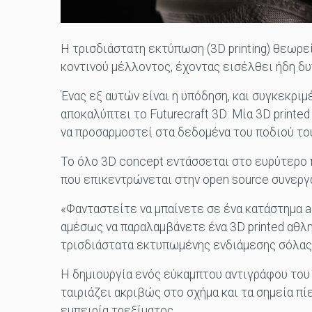
Η τρισδιάστατη εκτύπωση (3D printing) θεωρε
κοντινού μέλλοντος, έχοντας εισέλθει ήδη δ
Ένας εξ αυτών είναι η υπόδηση, και συγκεκριμέ
αποκαλύπτει το Futurecraft 3D: Μία 3D printe
να προσαρμοστεί στα δεδομένα του ποδιού το
Το όλο 3D concept εντάσσεται στο ευρύτερο π
που επικεντρώνεται στην open source συνεργα
«Φανταστείτε να μπαίνετε σε ένα κατάστημα ad
αμέσως να παραλαμβάνετε ένα 3D printed αθλη
τρισδιάστατα εκτυπωμένης ενδιάμεσης σόλας 
Η δημιουργία ενός εύκαμπτου αντιγράφου του
ταιριάζει ακριβώς στο σχήμα και τα σημεία πί
εμπειρία τρεξίματος.