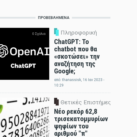
ΠΡΟΒΕΒΛΗΜΈΝΑ
Πληροφορική
0 Σχόλια
ChatGPT: Το
chatbot που θα
«σκοτώσει» την
αναζήτηση της
Google;
από:
thanassisk
, 16 Ιαν 2023 -
10:29
Θετικές Επιστήμες
0 Σχόλια
Νέο ρεκόρ 62,8
τρισεκατομμυρίων
ψηφίων του
αριθμού "π"