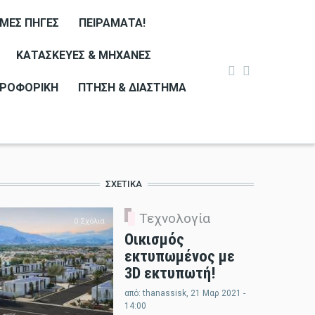
ΙΜΕΣ ΠΗΓΈΣ
ΠΕΙΡΆΜΑΤΑ!
ΚΑΤΑΣΚΕΥΈΣ & ΜΗΧΑΝΈΣ
ΡΟΦΟΡΙΚΉ
ΠΤΉΣΗ & ΔΙΆΣΤΗΜΑ
ΣΧΕΤΙΚΆ
Τεχνολογία
0 Σχόλια
Οικισμός
εκτυπωμένος με
3D εκτυπωτή!
από:
thanassisk
, 21 Μαρ 2021 -
14:00