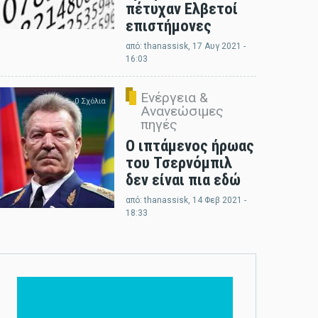
πέτυχαν Ελβετοί
επιστήμονες
από:
thanassisk
, 17 Αυγ 2021 -
16:03
Ενέργεια &
0 Σχόλια
Ανανεώσιμες
πηγές
Ο ιπτάμενος ήρωας
του Τσερνόμπιλ
δεν είναι πια εδώ
από:
thanassisk
, 14 Φεβ 2021 -
18:33