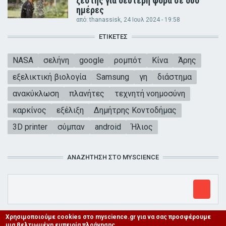
ζέστης για δεύτερη φορά σε δύο
ημέρες
από:
thanassisk
, 24 Ιουλ 2024 - 19:58
ΕΤΙΚΈΤΕΣ
NASA
σελήνη
google
ρομπότ
Κίνα
Άρης
εξελικτική βιολογία
Samsung
γη
διάστημα
ανακύκλωση
πλανήτες
τεχνητή νοημοσύνη
καρκίνος
εξέλιξη
Δημήτρης Κοντοδήμας
3D printer
σύμπαν
android
Ήλιος
ΑΝΑΖΉΤΗΣΗ ΣΤΟ MYSCIENCE
Χρησιμοποιούμε cookies στο myscience.gr για να σας προσφέρουμε
μια βελτιωμένη εμπειρία πλοήγησης