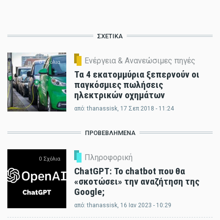
ΣΧΕΤΙΚΆ
Ενέργεια & Ανανεώσιμες πηγές
0 Σχόλια
Τα 4 εκατομμύρια ξεπερνούν οι
παγκόσμιες πωλήσεις
ηλεκτρικών οχημάτων
από:
thanassisk
, 17 Σεπ 2018 - 11:24
ΠΡΟΒΕΒΛΗΜΈΝΑ
Πληροφορική
0 Σχόλια
ChatGPT: Το chatbot που θα
«σκοτώσει» την αναζήτηση της
Google;
από:
thanassisk
, 16 Ιαν 2023 - 10:29