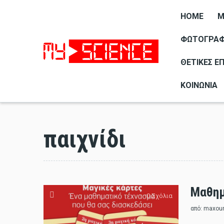
HOME
M
ΦΩΤΟΓΡΑΦΊ
ΘΕΤΙΚΈΣ Ε
ΚΟΙΝΩΝΊΑ
παιχνίδι
Μαθημ
0 Σχόλια
από:
maxou