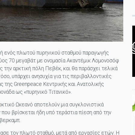
ή ενός πλωτού πυρηνικού σταθμού παραγωγής
χύος 70 μεγαβάτ με ονομασία Ακαντέμικ Λομονοσόφ
 την αρκτική πόλη Πεβέκ, και θα παράσχει τελικά
όσο, υπάρχει ανησυχία για τις περιβαλλοντικές
ας της Greenpeace Κεντρικής και Ανατολικής
μονάδα ως «πυρηνικό Τιτανικό».
ρκτικό Ωκεανό αποτελούν μια συγκλονιστικά
που βρίσκεται ήδη υπό τεράστια πίεση από την
άβερκαμπ.
ασε τον πλωτό σταθμό, μετά από εργασίες ετών. Η