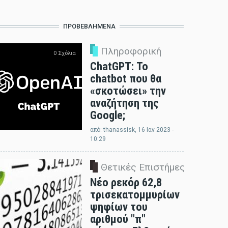
ΠΡΟΒΕΒΛΗΜΈΝΑ
Πληροφορική
0 Σχόλια
ChatGPT: Το
chatbot που θα
«σκοτώσει» την
αναζήτηση της
Google;
από:
thanassisk
, 16 Ιαν 2023 -
10:29
Θετικές Επιστήμες
0 Σχόλια
Νέο ρεκόρ 62,8
τρισεκατομμυρίων
ψηφίων του
αριθμού "π"