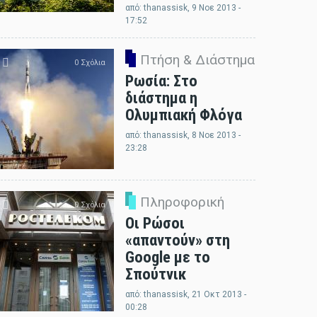
από:
thanassisk
, 9 Νοε 2013 -
17:52
Πτήση & Διάστημα
0 Σχόλια
Ρωσία: Στο
διάστημα η
Ολυμπιακή Φλόγα
από:
thanassisk
, 8 Νοε 2013 -
23:28
Πληροφορική
0 Σχόλια
Οι Ρώσοι
«απαντούν» στη
Google με το
Σπούτνικ
από:
thanassisk
, 21 Οκτ 2013 -
00:28