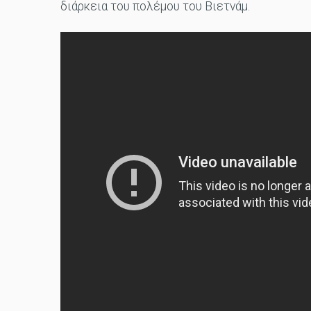
διάρκεια του πολέμου του Βιετνάμ.