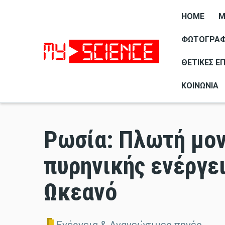
HOME
M
ΦΩΤΟΓΡΑΦΊ
ΘΕΤΙΚΈΣ Ε
ΚΟΙΝΩΝΊΑ
Ρωσία: Πλωτή μο
πυρηνικής ενέργε
Ωκεανό