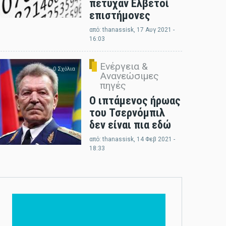
πέτυχαν Ελβετοί
επιστήμονες
από:
thanassisk
, 17 Αυγ 2021 -
16:03
Ενέργεια &
0 Σχόλια
Ανανεώσιμες
πηγές
Ο ιπτάμενος ήρωας
του Τσερνόμπιλ
δεν είναι πια εδώ
από:
thanassisk
, 14 Φεβ 2021 -
18:33