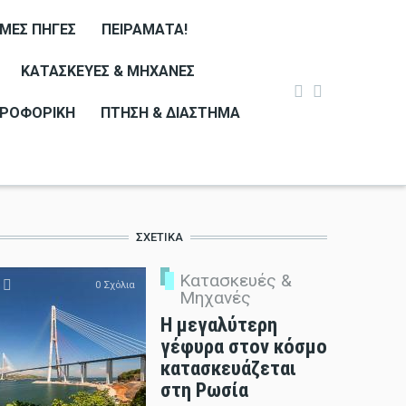
ΙΜΕΣ ΠΗΓΈΣ
ΠΕΙΡΆΜΑΤΑ!
ΚΑΤΑΣΚΕΥΈΣ & ΜΗΧΑΝΈΣ
ΡΟΦΟΡΙΚΉ
ΠΤΉΣΗ & ΔΙΆΣΤΗΜΑ
ΣΧΕΤΙΚΆ
Κατασκευές &
0 Σχόλια
Μηχανές
Η μεγαλύτερη
γέφυρα στον κόσμο
κατασκευάζεται
στη Ρωσία